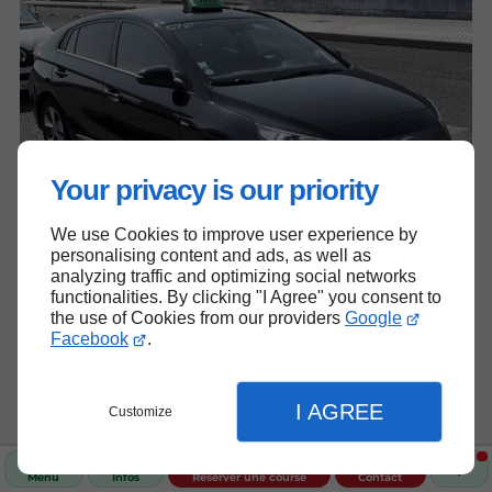
Your privacy is our priority
We use Cookies to improve user experience by
personalising content and ads, as well as
analyzing traffic and optimizing social networks
functionalities. By clicking "I Agree" you consent to
the use of Cookies from our providers
Google
Facebook
.
I AGREE
Customize
Menu
Infos
Réserver une course
Contact