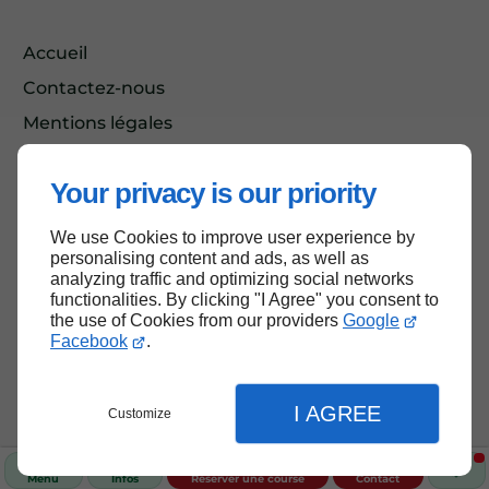
Accueil
Contactez-nous
Mentions légales
Plan du site
Your privacy is our priority
We use Cookies to improve user experience by
Haut de page
personalising content and ads, as well as
analyzing traffic and optimizing social networks
functionalities. By clicking "I Agree" you consent to
the use of Cookies from our providers
Google
Facebook
.
I AGREE
Customize
Menu
Infos
Réserver une course
Contact