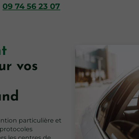
c
09 74 56 23 07
t
r vos
and
ntion particulière et
protocoles
s les centres de