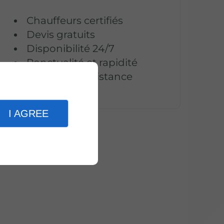
Chauffeurs certifiés
Devis gratuits
Disponibilité 24/7
Ponctualité et rapidité
Agrément assistance
I AGREE