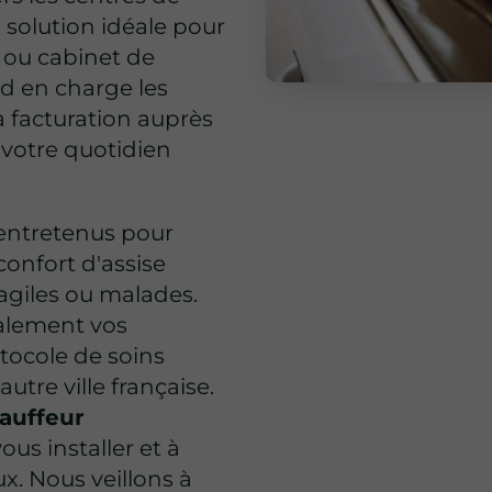
a solution idéale pour
e ou cabinet de
nd en charge les
la facturation auprès
r votre quotidien
entretenus pour
confort d'assise
agiles ou malades.
alement vos
otocole de soins
tre ville française.
auffeur
ous installer et à
. Nous veillons à