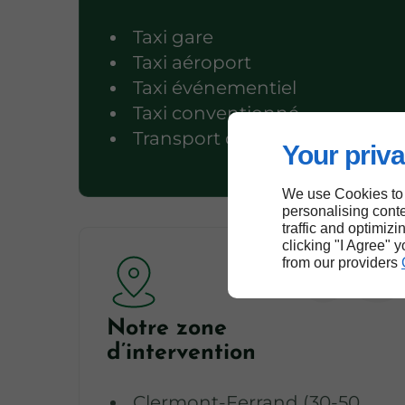
Taxi gare
Taxi aéroport
Taxi événementiel
Taxi conventionné
Transport de marchandise
Your priva
We use Cookies to
personalising conte
traffic and optimizi
clicking "I Agree" 
from our providers
Notre zone
d’intervention
Clermont-Ferrand (30-50