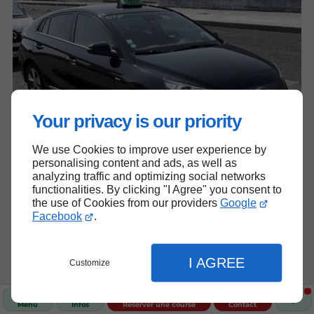
Your privacy is our priority
We use Cookies to improve user experience by
personalising content and ads, as well as
analyzing traffic and optimizing social networks
functionalities. By clicking "I Agree" you consent to
the use of Cookies from our providers
Google
Facebook
.
I AGREE
Customize
Menu
Infos
Réserver une course
Contact