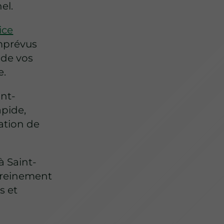
el.
ice
imprévus
 de vos
e.
int-
apide,
sation de
à Saint-
sereinement
s et