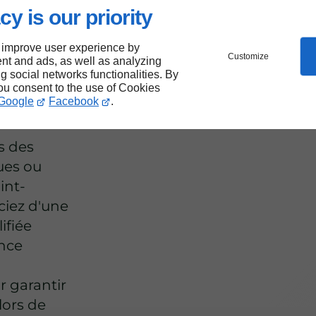
t-
cy is our priority
 improve user experience by
Customize
nt and ads, as well as analyzing
ng social networks functionalities. By
you consent to the use of Cookies
Google
Facebook
.
s des
ques ou
int-
ciez d'une
ifiée
ance
r garantir
lors de