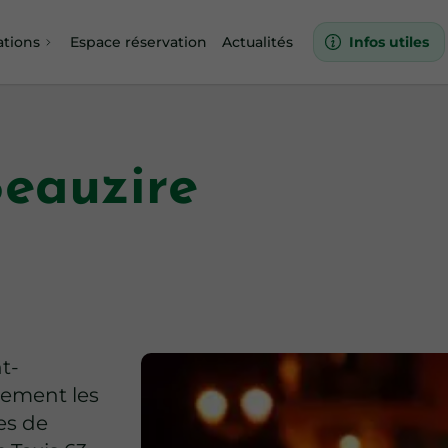
ations
Espace réservation
Actualités
Infos utiles
Beauzire
nt-
dement les
res de