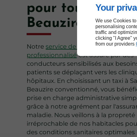
pour tous à Sain
Your priva
Beauzire
We use Cookies to
personalising conte
traffic and optimizi
clicking "I Agree" 
from our providers
Notre
service de transport assis
professionnalisé
est assuré par des
conducteurs sensibilisés aux besoin
patients se déplaçant vers les clini
hôpitaux. En choisissant un taxi à Sa
Beauzire conventionné, vous bénéfi
prise en charge administrative simpl
grâce à notre agrément par l'assur
maladie. Nous veillons à la propreté
irréprochable de nos habitacles pou
des conditions sanitaires optimales 