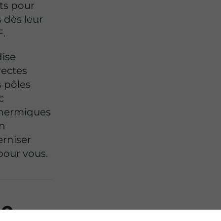
ts pour
 dès leur
F.
ise
rectes
s pôles
c
 thermiques
on
rniser
pour vous.
ée