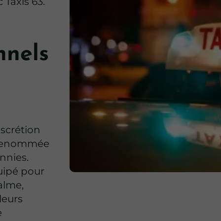
 Taxis 63.
nnels
scrétion
la renommée
nnies.
uipé pour
alme,
leurs
e