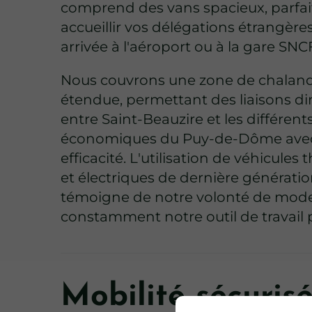
comprend des vans spacieux, parfai
accueillir vos délégations étrangères
arrivée à l'aéroport ou à la gare SNC
Nous couvrons une zone de chaland
étendue, permettant des liaisons di
entre Saint-Beauzire et les différent
économiques du Puy-de-Dôme ave
efficacité. L'utilisation de véhicules
et électriques de dernière générati
témoigne de notre volonté de mode
constamment notre outil de travail 
Mobilité sécuris