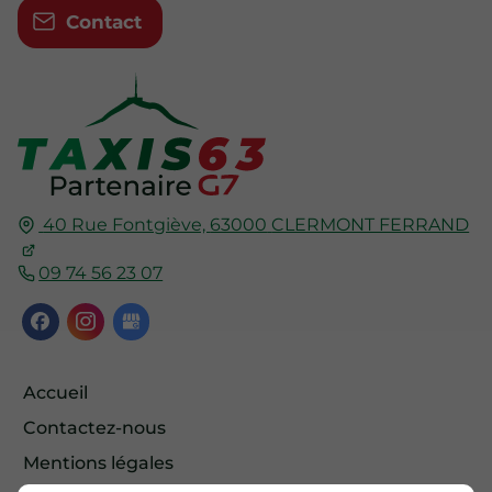
Contact
40 Rue Fontgiève,
63000
CLERMONT FERRAND
09 74 56 23 07
Accueil
Contactez-nous
Mentions légales