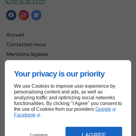
09 74 56 23 07
Accueil
Contactez-nous
Mentions légales
Plan du site
Your privacy is our priority
We use Cookies to improve user experience by
Haut de page
personalising content and ads, as well as
analyzing traffic and optimizing social networks
functionalities. By clicking "I Agree" you consent to
the use of Cookies from our providers
Google
Facebook
.
I AGREE
Customize