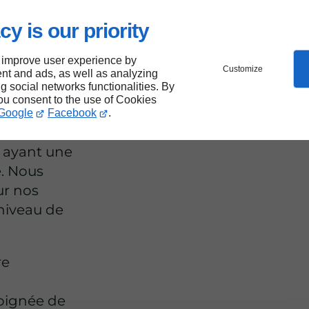
cy is our priority
iés
 improve user experience by
Customize
nt and ads, as well as analyzing
ng social networks functionalities. By
you consent to the use of Cookies
Google
Facebook
.
s avez
é ayant une
e. Nous
ur nos
niveau de
re
soignée de