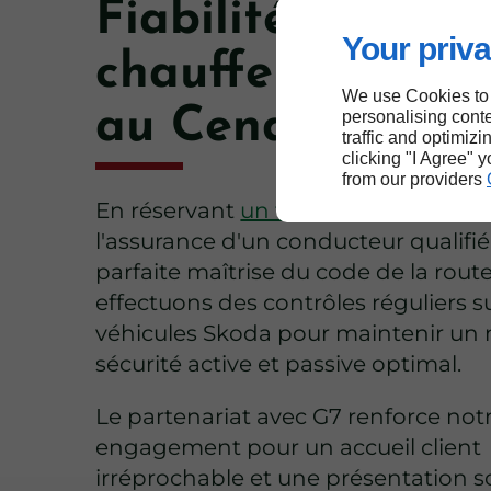
Fiabilité des
Your priva
chauffeurs certif
We use Cookies to
au Cendre
personalising conte
traffic and optimizi
clicking "I Agree" 
from our providers
En réservant
un taxi
au Cendre, vou
l'assurance d'un conducteur qualifi
parfaite maîtrise du code de la rout
effectuons des contrôles réguliers s
véhicules Skoda pour maintenir un 
sécurité active et passive optimal.
Le partenariat avec G7 renforce not
engagement pour un accueil client
irréprochable et une présentation 