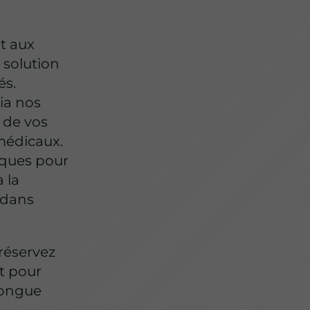
et aux
 solution
és.
via nos
n de vos
médicaux.
iques pour
à la
 dans
 réservez
t pour
 longue