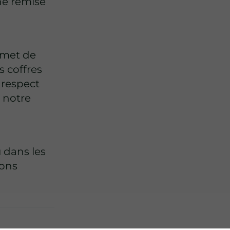
ne remise
met de
s coffres
 respect
t notre
 dans les
nons