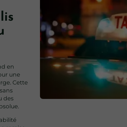
lis
u
nd en
our une
arge. Cette
isans
u des
bsolue.
bilité