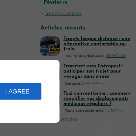
Février
(1)
Tous les articles
Articles récents
Trajets longue distance : une
alternative confortable au
train
05/08/2026
Taxi toutes distances
Transfert vers l'aéroport :
anticiper son trajet pour
voyager sans stress
04/06/2026
Aéroport
I AGREE
Taxi conventionné : comment
simplifier vos déplacements
médicaux réguliers ?
01/04/2026
Taxis conventionnés
Plus d'articles