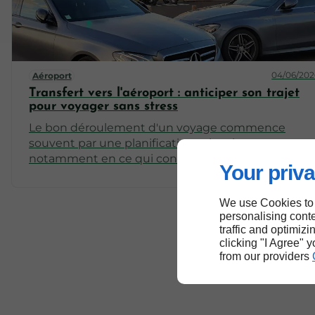
04/06/202
Aéroport
Transfert vers l'aéroport : anticiper son trajet
pour voyager sans stress
Le bon déroulement d'un voyage commence
souvent par une planification minutieuse,
notamment en ce qui concerne le transfert vers
Your priva
l'aéroport. Les aléas du trafic, les horaires de vol et l
choix du moyen de transport sont des éléments
We use Cookies to
clés qui peuvent influencer votre expérience de
personalising conte
voyage. Cet article se penche sur l'importance
traffic and optimizi
d'anticiper son trajet vers l'aéroport afin de garantir
clicking "I Agree" 
un départ serein.
from our providers