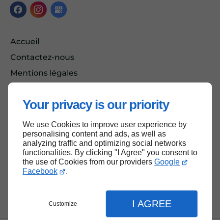
Accueil
Contactez-nous
Mentions légales
Plan du site
Your privacy is our priority
We use Cookies to improve user experience by
Haut de page
personalising content and ads, as well as
analyzing traffic and optimizing social networks
functionalities. By clicking "I Agree" you consent to
the use of Cookies from our providers
Google
Facebook
.
I AGREE
Customize