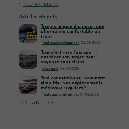
Tous les articles
Articles récents
Trajets longue distance : une
alternative confortable au
train
05/08/2026
Taxi toutes distances
Transfert vers l'aéroport :
anticiper son trajet pour
voyager sans stress
04/06/2026
Aéroport
Taxi conventionné : comment
simplifier vos déplacements
médicaux réguliers ?
01/04/2026
Taxis conventionnés
Plus d'articles