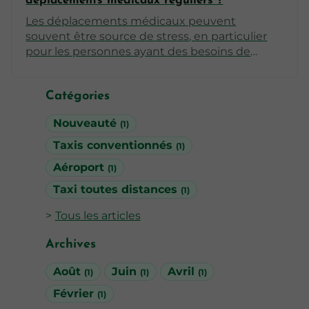
déplacements médicaux réguliers ?
Les déplacements médicaux peuvent
souvent être source de stress, en particulier
pour les personnes ayant des besoins de
santé réguliers. Les taxis conventionnés
offrent une solution pratique et sécurisée
Catégories
pour faciliter ces trajets. Cet article explore les
différents aspects des taxis conventionnés et
Nouveauté
(1)
comment ils peuvent simplifier vos
déplacements médicaux.
Taxis conventionnés
(1)
Aéroport
(1)
Taxi toutes distances
(1)
Tous les articles
Archives
Août
Juin
Avril
(1)
(1)
(1)
Février
(1)