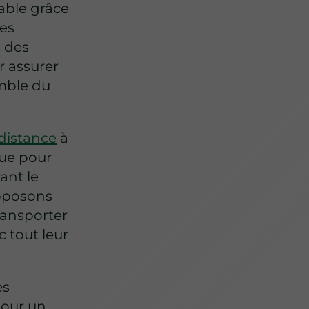
able grâce
ues
c des
r assurer
emble du
 distance
à
lue pour
ant le
roposons
ransporter
 tout leur
es
pour un