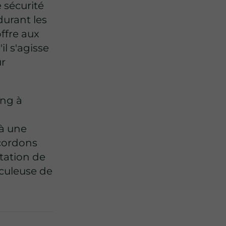
 sécurité
durant les
ffre aux
l s'agisse
ur
ing à
 à une
ccordons
tation de
iculeuse de