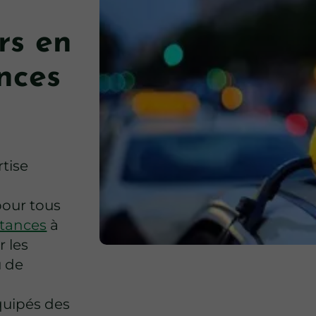
ers en
ances
tise
pour tous
stances
à
r les
u de
quipés des