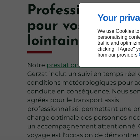
Professionnalis
Your priva
pour vos expédit
We use Cookies to
personalising conte
lointaines à Ger
traffic and optimizi
clicking "I Agree" 
from our providers
Notre
prestation de taxi toutes dist
Gerzat inclut un suivi en temps réel
conditions météorologiques pour ad
conduite en conséquence. Nous s
agréés pour le transport assis
professionnalisé, permettant une pr
charge optimale des personnes néc
un accompagnement attentionné.
voyage est l'occasion de démontrer