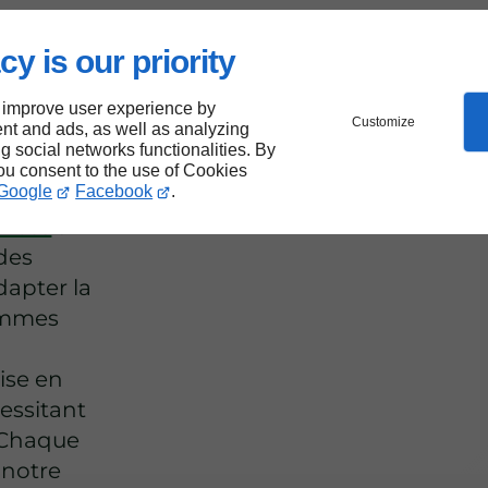
me
cy is our priority
ions
 improve user experience by
Customize
nt and ads, as well as analyzing
zat
ng social networks functionalities. By
you consent to the use of Cookies
Google
Facebook
.
ances
à
 des
apter la
ommes
ise en
essitant
 Chaque
 notre